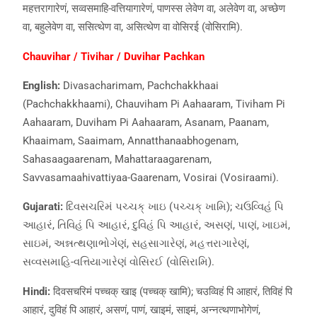
महत्तरागारेणं, सव्वसमाहि-वत्तियागारेणं, पाणस्स लेवेण वा, अलेवेण वा, अच्छेण
वा, बहुलेवेण वा, ससित्थेण वा, असित्थेण वा वोसिरई (वोसिरामि).
Chauvihar / Tivihar / Duvihar Pachkan
English:
Divasacharimam, Pachchakkhaai
(Pachchakkhaami), Chauviham Pi Aahaaram, Tiviham Pi
Aahaaram, Duviham Pi Aahaaram, Asanam, Paanam,
Khaaimam, Saaimam, Annatthanaabhogenam,
Sahasaagaarenam, Mahattaraagarenam,
Savvasamaahivattiyaa-Gaarenam, Vosirai (Vosiraami).
Gujarati:
દિવસચરિમં પચ્ચક્ ખાઇ (પચ્ચક્ ખામિ); ચઉવ્વિહં પિ
આહારં, તિવિહં પિ આહારં, દુવિહં પિ આહારં, અસણં, પાણં, ખાઇમં,
સાઇમં, અન્નત્થણાભોગેણં, સહસાગારેણં, મહત્તરાગારેણં,
સવ્વસમાહિ-વત્તિયાગારેણં વોસિરઈ (વોસિરામિ).
Hindi:
दिवसचरिमं पच्चक् खाइ (पच्चक् खामि); चउव्विहं पि आहारं, तिविहं पि
आहारं, दुविहं पि आहारं, असणं, पाणं, खाइमं, साइमं, अन्नत्थणाभोगेणं,