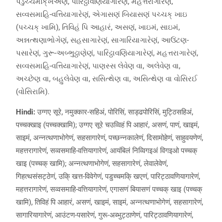
પડુચ્ચમકિ્ખએણં, પારિટ્ઠાવણિયાગારેણં, મહત્તરાગારેણં,
સવ્વસમાહિ-વત્તિયાગારેણં, એગાસણં બિયાસણં પચ્ચક્ ખાઇ
(પચ્ચક્ ખામિ), તિવિહં પિ આહારં, અસણં, ખાઇમં, સાઇમં,
અન્નત્થણાભોગેણં, સહસાગારેણં, સાગારિયાગારેણં, આઉંટણ-
પસારેણં, ગુરૂ-અબ્ભુટ્ઠાણેણં, પારિટ્ઠાવણિયાગારેણં, મહત્તરાગારેણં,
સવ્વસમાહિ-વત્તિયાગારેણં, પાણસ્સ લેવેણ વા, અલેવેણ વા,
અચ્છેણ વા, બહુલેવેણ વા, સસિત્થેણ વા, અસિત્થેણ વા વોસિરઈ
(વોસિરામિ).
Hindi:
उग्गए सूरे, नमुक्कार-सहिअं, पोरिसिं, साड्ढपोरिसिं, मुट्ठिसहिअं,
पच्चक्खाइ (पच्चक्खामि); उग्गए सूरे चउव्विहं पि आहारं, असणं, पाणं, खाइमं,
साइमं, अन्नत्थणाभोगेणं, सहसागारेणं, पच्छन्नकालेणं, दिसामोहेणं, साहुवयणेणं,
महत्तरागारेणं, सव्वसमाहि-वत्तियागारेणं, आयंबिलं निव्विगइअं विगइओ पच्चक्
खाइ (पच्चक् खामि); अन्नत्थणाभोगेणं, सहसागारेणं, लेवालेवेणं,
गिहत्थसंसट्ठेणं, उकि् खत्त-विवेगेणं, पडुच्चमकि् खएणं, पारिट्ठावणियागारेणं,
महत्तरागारेणं, सव्वसमाहि-वत्तियागारेणं, एगासणं बियासणं पच्चक् खाइ (पच्चक्
खामि), तिविहं पि आहारं, असणं, खाइमं, साइमं, अन्नत्थणाभोगेणं, सहसागारेणं,
सागारियागारेणं, आउंटण-पसारेणं, गुरू-अब्भुट्ठाणेणं, पारिट्ठावणियागारेणं,