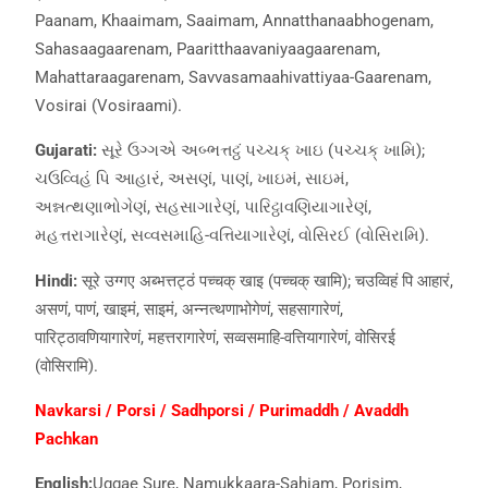
Paanam, Khaaimam, Saaimam, Annatthanaabhogenam,
Sahasaagaarenam, Paaritthaavaniyaagaarenam,
Mahattaraagarenam, Savvasamaahivattiyaa-Gaarenam,
Vosirai (Vosiraami).
Gujarati:
સૂરે ઉગ્ગએ અબ્ભત્તટ્ઠં પચ્ચક્ ખાઇ (પચ્ચક્ ખામિ);
ચઉવ્વિહં પિ આહારં, અસણં, પાણં, ખાઇમં, સાઇમં,
અન્નત્થણાભોગેણં, સહસાગારેણં, પારિટ્ઠાવણિયાગારેણં,
મહત્તરાગારેણં, સવ્વસમાહિ-વત્તિયાગારેણં, વોસિરઈ (વોસિરામિ).
Hindi:
सूरे उग्गए अब्भत्तट्ठं पच्चक् खाइ (पच्चक् खामि); चउव्विहं पि आहारं,
असणं, पाणं, खाइमं, साइमं, अन्नत्थणाभोगेणं, सहसागारेणं,
पारिट्ठावणियागारेणं, महत्तरागारेणं, सव्वसमाहि-वत्तियागारेणं, वोसिरई
(वोसिरामि).
Navkarsi / Porsi / Sadhporsi / Purimaddh / Avaddh
Pachkan
English:
Uggae Sure, Namukkaara-Sahiam, Porisim,