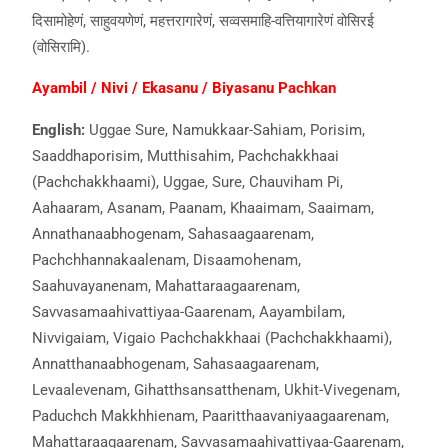
दिसामोहेणं, साहुवयणेणं, महत्तरागारेणं, सव्वसमाहि-वत्तियागारेणं वोसिरई
(वोसिरामि).
Ayambil / Nivi / Ekasanu / Biyasanu Pachkan
English:
Uggae Sure, Namukkaar-Sahiam, Porisim,
Saaddhaporisim, Mutthisahim, Pachchakkhaai
(Pachchakkhaami), Uggae, Sure, Chauviham Pi,
Aahaaram, Asanam, Paanam, Khaaimam, Saaimam,
Annathanaabhogenam, Sahasaagaarenam,
Pachchhannakaalenam, Disaamohenam,
Saahuvayanenam, Mahattaraagaarenam,
Savvasamaahivattiyaa-Gaarenam, Aayambilam,
Nivvigaiam, Vigaio Pachchakkhaai (Pachchakkhaami),
Annatthanaabhogenam, Sahasaagaarenam,
Levaalevenam, Gihatthsansatthenam, Ukhit-Vivegenam,
Paduchch Makkhhienam, Paaritthaavaniyaagaarenam,
Mahattaraagaarenam, Savvasamaahivattiyaa-Gaarenam,