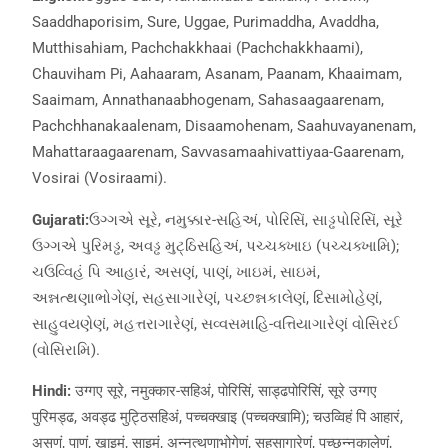
Saaddhaporisim, Sure, Uggae, Purimaddha, Avaddha,
Mutthisahiam, Pachchakkhaai (Pachchakkhaami),
Chauviham Pi, Aahaaram, Asanam, Paanam, Khaaimam,
Saaimam, Annathanaabhogenam, Sahasaagaarenam,
Pachchhanakaalenam, Disaamohenam, Saahuvayanenam,
Mahattaraagaarenam, Savvasamaahivattiyaa-Gaarenam,
Vosirai (Vosiraami).
Gujarati:
ઉગ્ગએ સૂરે, નમુક્કાર-સહિઅં, પોરિસિં, સાડ્ઢપોરિસિં, સૂરે
ઉગ્ગએ પુરિમડ્ઢ, અવડ્ઢ મુટ્ઠિસહિઅં, પચ્ચક્ખાઇ (પચ્ચક્ખામિ);
ચઉવ્વિહં પિ આહારં, અસણં, પાણં, ખાઇમં, સાઇમં,
અન્નત્થણાભોગેણં, સહસાગારેણં, પચ્છન્નકાલેણં, દિસામોહેણં,
સાહુવયણેણં, મહત્તરાગારેણં, સવ્વસમાહિ-વત્તિયાગારેણં વોસિરઈ
(વોસિરામિ).
Hindi:
उग्गए सूरे, नमुक्कार-सहिअं, पोरिसिं, साड्ढपोरिसिं, सूरे उग्गए
पुरिमड्ढ, अवड्ढ मुट्ठिसहिअं, पच्चक्खाइ (पच्चक्खामि); चउव्विहं पि आहारं,
असणं, पाणं, खाइमं, साइमं, अन्नत्थणाभोगेणं, सहसागारेणं, पच्छन्नकालेणं,