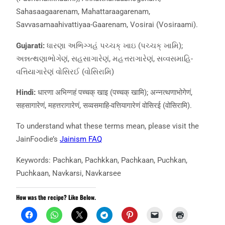
Sahasaagaarenam, Mahattaraagarenam,
Savvasamaahivattiyaa-Gaarenam, Vosirai (Vosiraami).
Gujarati:
ધારણા અભિગ્ગહં પચ્ચક્ ખાઇ (પચ્ચક્ ખામિ);
અન્નત્થણાભોગેણં, સહસાગારેણં, મહત્તરાગારેણં, સવ્વસમાહિ-
વત્તિયાગારેણં વોસિરઈ (વોસિરામિ)
Hindi:
धारणा अभिग्गहं पच्चक् खाइ (पच्चक् खामि); अन्नत्थणाभोगेणं,
सहसागारेणं, महत्तरागारेणं, सव्वसमाहि-वत्तियागारेणं वोसिरई (वोसिरामि).
To understand what these terms mean, please visit the
JainFoodie’s
Jainism
FAQ
Keywords: Pachkan, Pachkkan, Pachkaan, Puchkan,
Puchkaan, Navkarsi, Navkarsee
How was the recipe? Like Below.