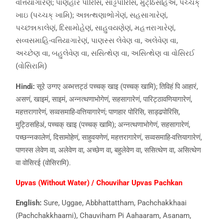
વત્તિયાગારેણં; પાણહાર પોરિસિ, સાડ્ઢપોરિસિ, મુટ્ઠિસહિઅં, પચ્ચક્
ખાઇ (પચ્ચક્ ખામિ); અન્નત્થણાભોગેણં, સહસાગારેણં,
પચ્છન્નકાલેણં, દિસામોહેણં, સાહુવયણેણં, મહત્તરાગારેણં,
સવ્વસમાહિ-વત્તિયાગારેણં, પાણસ્સ લેવેણ વા, અલેવેણ વા,
અચ્છેણ વા, બહુલેવેણ વા, સસિત્થેણ વા, અસિત્થેણ વા વોસિરઈ
(વોસિરામિ)
Hindi:
सूरे उग्गए अब्भत्तट्ठं पच्चक् खाइ (पच्चक् खामि); तिविहं पि आहारं,
असणं, खाइमं, साइमं, अन्नत्थणाभोगेणं, सहसागारेणं, पारिट्ठावणियागारेणं,
महत्तरागारेणं, सव्वसमाहि-वत्तियागारेणं; पाणहार पोरिसि, साड्ढपोरिसि,
मुट्ठिसहिअं, पच्चक् खाइ (पच्चक् खामि); अन्नत्थणाभोगेणं, सहसागारेणं,
पच्छन्नकालेणं, दिसामोहेणं, साहुवयणेणं, महत्तरागारेणं, सव्वसमाहि-वत्तियागारेणं,
पाणस्स लेवेण वा, अलेवेण वा, अच्छेण वा, बहुलेवेण वा, ससित्थेण वा, असित्थेण
वा वोसिरई (वोसिरामि).
Upvas (Without Water) / Chouvihar Upvas Pachkan
English:
Sure, Uggae, Abbhattattham, Pachchakkhaai
(Pachchakkhaami), Chauviham Pi Aahaaram, Asanam,