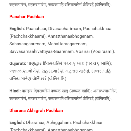
सहसागारेणं, महत्तरागारेणं, सव्वसमाहि-वत्तियागारेणं वोसिरई (वोसिरामि).
Panahar Pachkan
English:
Paanahaar, Divasacharimam, Pachchakkhaai
(Pachchakkhaami), Annatthanaabhogenam,
Sahasaagaarenam, Mahattaraagarenam,
Savvasamaahivattiyaa-Gaarenam, Vosirai (Vosiraami).
Gujarati:
પાણહાર દિવસચરિમં પચ્ચક્ ખાઇ (પચ્ચક્ ખામિ);
અન્નત્થણાભોગેણં, સહસાગારેણં, મહત્તરાગારેણં, સવ્વસમાહિ-
વત્તિયાગારેણં વોસિરઈ (વોસિરામિ).
Hindi:
पाणहार दिवसचरिमं पच्चक् खाइ (पच्चक् खामि); अन्नत्थणाभोगेणं,
सहसागारेणं, महत्तरागारेणं, सव्वसमाहि-वत्तियागारेणं वोसिरई (वोसिरामि).
Dharana Abhigrah Pachkan
English:
Dharanaa, Abhiggaham, Pachchakkhaai
(Pachchakkhaami), Annatthanaabhogenam,