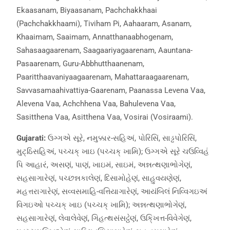
Ekaasanam, Biyaasanam, Pachchakkhaai
(Pachchakkhaami), Tiviham Pi, Aahaaram, Asanam,
Khaaimam, Saaimam, Annatthanaabhogenam,
Sahasaagaarenam, Saagaariyagaarenam, Aauntana-
Pasaarenam, Guru-Abbhutthaanenam,
Paaritthaavaniyaagaarenam, Mahattaraagaarenam,
Savvasamaahivattiya-Gaarenam, Paanassa Levena Vaa,
Alevena Vaa, Achchhena Vaa, Bahulevena Vaa,
Sasitthena Vaa, Asitthena Vaa, Vosirai (Vosiraami).
Gujarati:
ઉગ્ગએ સૂરે, નમુક્કાર-સહિઅં, પોરિસિં, સાડ્ઢપોરિસિં,
મુટ્ઠિસહિઅં, પચ્ચક્ ખાઇ (પચ્ચક્ ખામિ); ઉગ્ગએ સૂરે ચઉવ્વિહં
પિ આહારં, અસણં, પાણં, ખાઇમં, સાઇમં, અન્નત્થણાભોગેણં,
સહસાગારેણં, પચ્છન્નકાલેણં, દિસામોહેણં, સાહુવયણેણં,
મહત્તરાગારેણં, સવ્વસમાહિ-વત્તિયાગારેણં, આયંબિલં નિવ્વિગઇઅં
વિગઇઓ પચ્ચક્ ખાઇ (પચ્ચક્ ખામિ); અન્નત્થણાભોગેણં,
સહસાગારેણં, લેવાલેવેણં, ગિહત્થસંસટ્ઠેણં, ઉકિ્ખત્ત-વિવેગેણં,